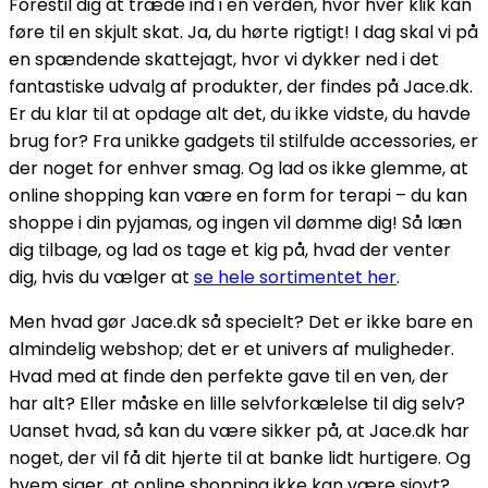
Forestil dig at træde ind i en verden, hvor hver klik kan
føre til en skjult skat. Ja, du hørte rigtigt! I dag skal vi på
en spændende skattejagt, hvor vi dykker ned i det
fantastiske udvalg af produkter, der findes på Jace.dk.
Er du klar til at opdage alt det, du ikke vidste, du havde
brug for? Fra unikke gadgets til stilfulde accessories, er
der noget for enhver smag. Og lad os ikke glemme, at
online shopping kan være en form for terapi – du kan
shoppe i din pyjamas, og ingen vil dømme dig! Så læn
dig tilbage, og lad os tage et kig på, hvad der venter
dig, hvis du vælger at
se hele sortimentet her
.
Men hvad gør Jace.dk så specielt? Det er ikke bare en
almindelig webshop; det er et univers af muligheder.
Hvad med at finde den perfekte gave til en ven, der
har alt? Eller måske en lille selvforkælelse til dig selv?
Uanset hvad, så kan du være sikker på, at Jace.dk har
noget, der vil få dit hjerte til at banke lidt hurtigere. Og
hvem siger, at online shopping ikke kan være sjovt?