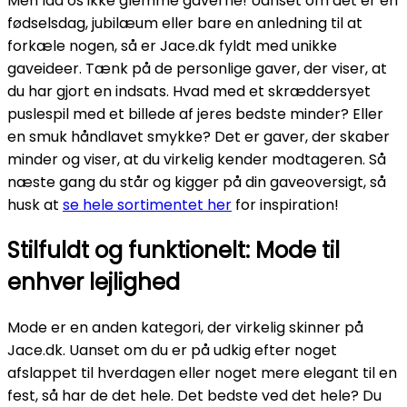
Men lad os ikke glemme gaverne! Uanset om det er en
fødselsdag, jubilæum eller bare en anledning til at
forkæle nogen, så er Jace.dk fyldt med unikke
gaveideer. Tænk på de personlige gaver, der viser, at
du har gjort en indsats. Hvad med et skræddersyet
puslespil med et billede af jeres bedste minder? Eller
en smuk håndlavet smykke? Det er gaver, der skaber
minder og viser, at du virkelig kender modtageren. Så
næste gang du står og kigger på din gaveoversigt, så
husk at
se hele sortimentet her
for inspiration!
Stilfuldt og funktionelt: Mode til
enhver lejlighed
Mode er en anden kategori, der virkelig skinner på
Jace.dk. Uanset om du er på udkig efter noget
afslappet til hverdagen eller noget mere elegant til en
fest, så har de det hele. Det bedste ved det hele? Du