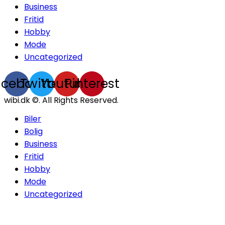
Business
Fritid
Hobby
Mode
Uncategorized
acebook
Twitter
Youtube
Pinterest
wibi.dk ©. All Rights Reserved.
Biler
Bolig
Business
Fritid
Hobby
Mode
Uncategorized