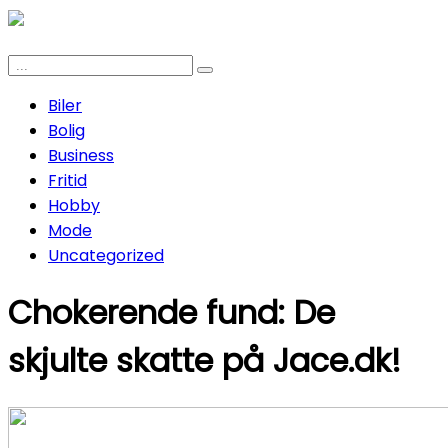
Biler
Bolig
Business
Fritid
Hobby
Mode
Uncategorized
Chokerende fund: De
skjulte skatte på Jace.dk!