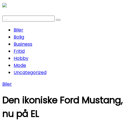
Biler
Bolig
Business
Fritid
Hobby
Mode
Uncategorized
Biler
Den ikoniske Ford Mustang,
nu på EL