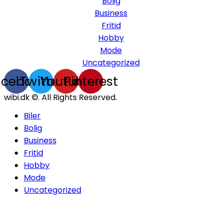
Bolig
Business
Fritid
Hobby
Mode
Uncategorized
acebook
Twitter
Youtube
Pinterest
wibi.dk ©. All Rights Reserved.
Biler
Bolig
Business
Fritid
Hobby
Mode
Uncategorized