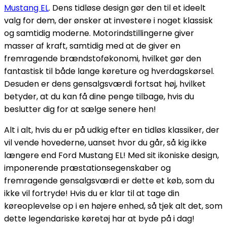
Mustang EL
. Dens tidløse design gør den til et ideelt
valg for dem, der ønsker at investere i noget klassisk
og samtidig moderne. Motorindstillingerne giver
masser af kraft, samtidig med at de giver en
fremragende brændstoføkonomi, hvilket gør den
fantastisk til både lange køreture og hverdagskørsel.
Desuden er dens gensalgsværdi fortsat høj, hvilket
betyder, at du kan få dine penge tilbage, hvis du
beslutter dig for at sælge senere hen!
Alt i alt, hvis du er på udkig efter en tidløs klassiker, der
vil vende hovederne, uanset hvor du går, så kig ikke
længere end Ford Mustang EL! Med sit ikoniske design,
imponerende præstationsegenskaber og
fremragende gensalgsværdi er dette et køb, som du
ikke vil fortryde! Hvis du er klar til at tage din
køreoplevelse op i en højere enhed, så tjek alt det, som
dette legendariske køretøj har at byde på i dag!