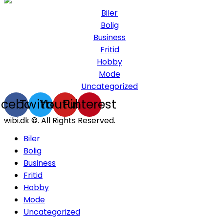
Biler
Bolig
Business
Fritid
Hobby
Mode
Uncategorized
acebook
Twitter
Youtube
Pinterest
wibi.dk ©. All Rights Reserved.
Biler
Bolig
Business
Fritid
Hobby
Mode
Uncategorized