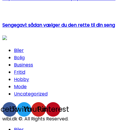
Sengegavl: sådan vælger du den rette til din seng
Biler
Bolig
Business
Fritid
Hobby
Mode
Uncategorized
acebook
Twitter
Youtube
Pinterest
wibi.dk ©. All Rights Reserved.
Biler