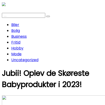
Biler
Bolig
Business
Fritid
Hobby
Mode
Uncategorized
Jubii! Oplev de Skøreste
Babyprodukter i 2023!