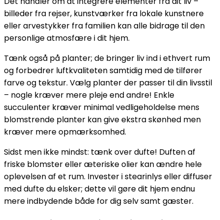
Det handler om at integrere elementer fra dit liv –
billeder fra rejser, kunstværker fra lokale kunstnere
eller arvestykker fra familien kan alle bidrage til den
personlige atmosfære i dit hjem.
Tænk også på planter; de bringer liv ind i ethvert rum
og forbedrer luftkvaliteten samtidig med de tilfører
farve og tekstur. Vælg planter der passer til din livsstil
– nogle kræver mere pleje end andre! Enkle
succulenter kræver minimal vedligeholdelse mens
blomstrende planter kan give ekstra skønhed men
kræver mere opmærksomhed.
Sidst men ikke mindst: tænk over dufte! Duften af
friske blomster eller æteriske olier kan ændre hele
oplevelsen af et rum. Invester i stearinlys eller diffuser
med dufte du elsker; dette vil gøre dit hjem endnu
mere indbydende både for dig selv samt gæster.