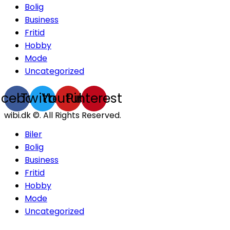
Bolig
Business
Fritid
Hobby
Mode
Uncategorized
acebook
Twitter
Youtube
Pinterest
wibi.dk ©. All Rights Reserved.
Biler
Bolig
Business
Fritid
Hobby
Mode
Uncategorized