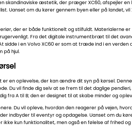
 Den skandinaviske æstetik, der præger XC60, afspejler e
 bilist. Uanset om du kører gennem byen eller på landet, vi
ør, der er både funktionelt og stilfuldt. Materialerne er 
brugervenligt. Fra det digitale instrumentbræt til det av
sidde i en Volvo XC60 er som at træde ind i en verden af
m på hjul.
ørsel
t er en oplevelse, der kan ændre dit syn på kørsel. Denn
de. Du vil finde dig selv at se frem til det daglige pendl
ig fra A til B; den er designet til at skabe minder og oplev
ponere. Du vil opleve, hvordan den reagerer på vejen, hvo
l, der indbyder til eventyr og opdagelse. Uanset om du kør
r ikke kun funktionalitet, men også en følelse af frihed og