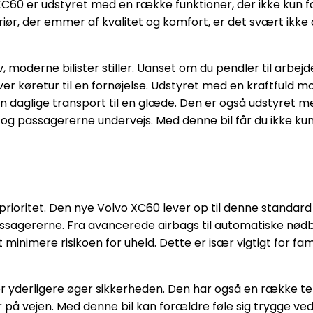
XC60 er udstyret med en række funktioner, der ikke kun f
teriør, der emmer af kvalitet og komfort, er det svært ikk
oderne bilister stiller. Uanset om du pendler til arbejde,
er køretur til en fornøjelse. Udstyret med en kraftfuld m
in daglige transport til en glæde. Den er også udstyret m
 og passagererne undervejs. Med denne bil får du ikke k
te prioritet. Den nye Volvo XC60 lever op til denne stan
assagererne. Fra avancerede airbags til automatiske nø
imere risikoen for uheld. Dette er især vigtigt for famil
r yderligere øger sikkerheden. Den har også en række tek
 på vejen. Med denne bil kan forældre føle sig trygge ve