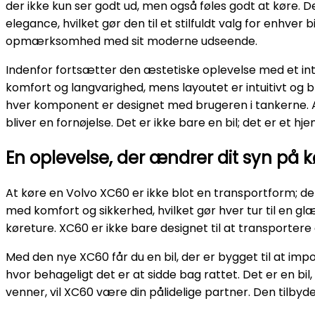
der ikke kun ser godt ud, men også føles godt at køre.
elegance, hvilket gør den til et stilfuldt valg for enhver
opmærksomhed med sit moderne udseende.
Indenfor fortsætter den æstetiske oplevelse med et interi
komfort og langvarighed, mens layoutet er intuitivt og 
hver komponent er designet med brugeren i tankerne. At 
bliver en fornøjelse. Det er ikke bare en bil; det er et hje
En oplevelse, der ændrer dit syn på k
At køre en Volvo XC60 er ikke blot en transportform; de
med komfort og sikkerhed, hvilket gør hver tur til en glæ
køreture. XC60 er ikke bare designet til at transportere d
Med den nye XC60 får du en bil, der er bygget til at im
hvor behageligt det er at sidde bag rattet. Det er en bi
venner, vil XC60 være din pålidelige partner. Den tilbyde