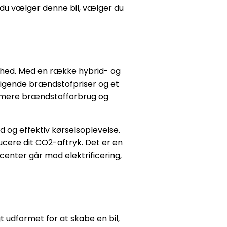
r du vælger denne bil, vælger du
ghed. Med en række hybrid- og
stigende brændstofpriser og et
minimere brændstofforbrug og
d og effektiv kørselsoplevelse.
ucere dit CO2-aftryk. Det er en
ucenter går mod elektrificering,
t udformet for at skabe en bil,