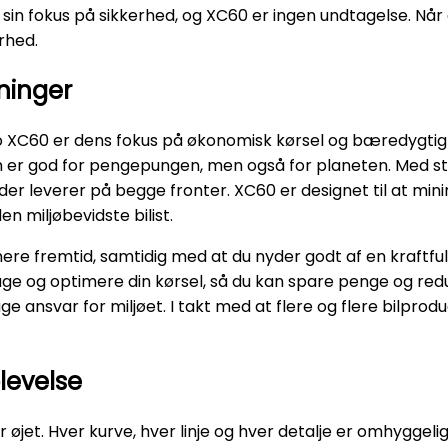
r sin fokus på sikkerhed, og XC60 er ingen undtagelse. Nå
rhed.
ninger
o XC60 er dens fokus på økonomisk kørsel og bæredygti
kun er god for pengepungen, men også for planeten. Med 
l, der leverer på begge fronter. XC60 er designet til at 
en miljøbevidste bilist.
nere fremtid, samtidig med at du nyder godt af en kraftful
åge og optimere din kørsel, så du kan spare penge og red
ge ansvar for miljøet. I takt med at flere og flere bilprod
levelse
øjet. Hver kurve, hver linje og hver detalje er omhyggelig