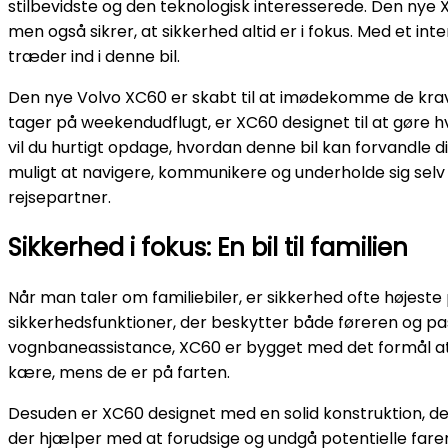
stilbevidste og den teknologisk interesserede. Den nye 
men også sikrer, at sikkerhed altid er i fokus. Med et in
træder ind i denne bil.
Den nye Volvo XC60 er skabt til at imødekomme de krav, m
tager på weekendudflugt, er XC60 designet til at gøre hv
vil du hurtigt opdage, hvordan denne bil kan forvandle d
muligt at navigere, kommunikere og underholde sig selv
rejsepartner.
Sikkerhed i fokus: En bil til familien
Når man taler om familiebiler, er sikkerhed ofte højes
sikkerhedsfunktioner, der beskytter både føreren og p
vognbaneassistance, XC60 er bygget med det formål at min
kære, mens de er på farten.
Desuden er XC60 designet med en solid konstruktion, de
der hjælper med at forudsige og undgå potentielle farer