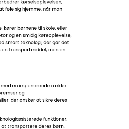
orbedrer kørselsoplevelsen,
e at føle sig hjemme, når man
 kører børnene til skole, eller
otor og en smidig køreoplevelse,
ed smart teknologi, der gør det
un en transportmiddel, men en
dard med en imponerende række
dbremser og
ier, der ønsker at sikre deres
nologiassisterede funktioner,
d at transportere deres børn,