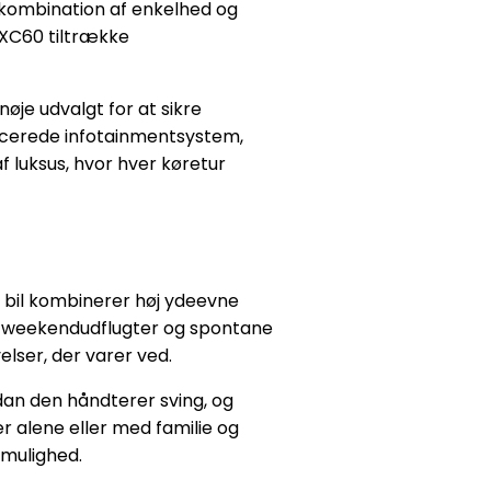
n kombination af enkelhed og
l XC60 tiltrække
nøje udvalgt for at sikre
ancerede infotainmentsystem,
 luksus, hvor hver køretur
e bil kombinerer høj ydeevne
eri, weekendudflugter og spontane
elser, der varer ved.
rdan den håndterer sving, og
er alene eller med familie og
 mulighed.