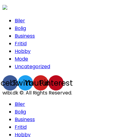
Biler
Bolig
Business
Fritid
Hobby
Mode
Uncategorized
acebook
Twitter
Youtube
Pinterest
wibi.dk ©. All Rights Reserved.
Biler
Bolig
Business
Fritid
Hobby