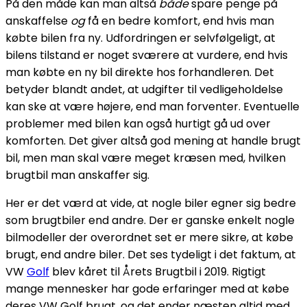
På den måde kan man altså
både
spare penge på
anskaffelse
og
få en bedre komfort, end hvis man
købte bilen fra ny. Udfordringen er selvfølgeligt, at
bilens tilstand er noget sværere at vurdere, end hvis
man købte en ny bil direkte hos forhandleren. Det
betyder blandt andet, at udgifter til vedligeholdelse
kan ske at være højere, end man forventer. Eventuelle
problemer med bilen kan også hurtigt gå ud over
komforten. Det giver altså god mening at handle brugt
bil, men man skal være meget kræsen med, hvilken
brugtbil man anskaffer sig.
Her er det værd at vide, at nogle biler egner sig bedre
som brugtbiler end andre. Der er ganske enkelt nogle
bilmodeller der overordnet set er mere sikre, at købe
brugt, end andre biler. Det ses tydeligt i det faktum, at
VW
Golf
blev kåret til Årets Brugtbil i 2019. Rigtigt
mange mennesker har gode erfaringer med at købe
deres VW Golf brugt, og det ender næsten altid med