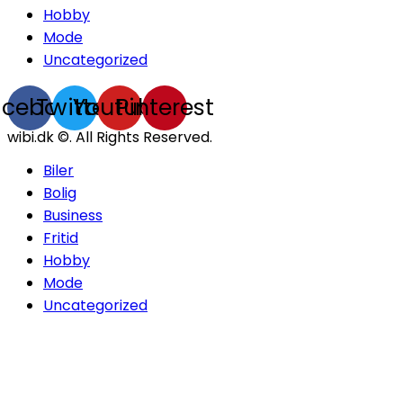
Hobby
Mode
Uncategorized
acebook
Twitter
Youtube
Pinterest
wibi.dk ©. All Rights Reserved.
Biler
Bolig
Business
Fritid
Hobby
Mode
Uncategorized