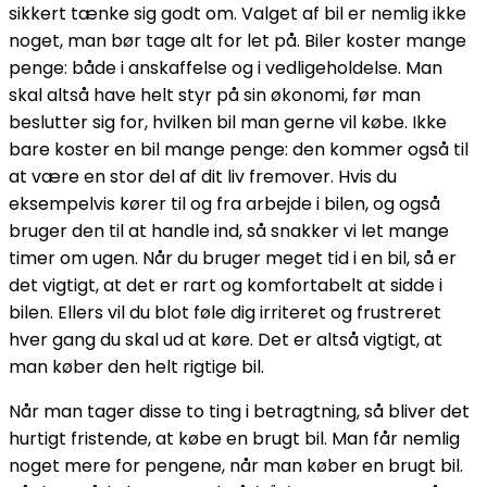
sikkert tænke sig godt om. Valget af bil er nemlig ikke
noget, man bør tage alt for let på. Biler koster mange
penge: både i anskaffelse og i vedligeholdelse. Man
skal altså have helt styr på sin økonomi, før man
beslutter sig for, hvilken bil man gerne vil købe. Ikke
bare koster en bil mange penge: den kommer også til
at være en stor del af dit liv fremover. Hvis du
eksempelvis kører til og fra arbejde i bilen, og også
bruger den til at handle ind, så snakker vi let mange
timer om ugen. Når du bruger meget tid i en bil, så er
det vigtigt, at det er rart og komfortabelt at sidde i
bilen. Ellers vil du blot føle dig irriteret og frustreret
hver gang du skal ud at køre. Det er altså vigtigt, at
man køber den helt rigtige bil.
Når man tager disse to ting i betragtning, så bliver det
hurtigt fristende, at købe en brugt bil. Man får nemlig
noget mere for pengene, når man køber en brugt bil.